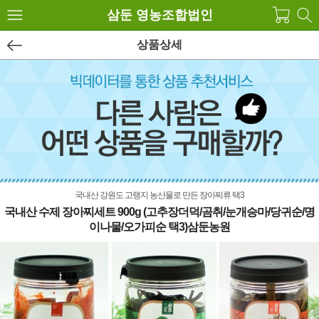
삼둔 영농조합법인
상품상세
국내산 강원도 고랭지 농산물로 만든 장아찌류 택3
국내산 수제 장아찌세트 900g (고추장더덕/곰취/눈개승마/당귀순/명
이나물/오가피순 택3)삼둔농원