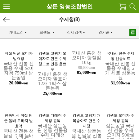
삼둔 영농조합법인
수제청(8)
카테고리
브랜드
상세검색
인기순
국내산 홍천 생
직접 담군 오미자
강원도 고랭지 오
국내산 전통 수제
오미자 당절임
발효청
미자로 만든 수제
청 선물세트
10kg
국내산 전통 선
국내산 전통 선
청으로 만든 음료
90,000won
물용 수제 오미
물용 수제청 2
수
85,000
자청 750ml 삼
won
개 세트 삼둔농
국내산 홍천 생
둔농원
원
오미자 발효차
20,000
31,900
won
12개 1박스 삼
won
둔농원
25,000
won
전통방식 직접 담
강원도 다래청 수
강원도 고랭지 개
강원도 오미자 수
군 돌배 도라지 발
제청 원액
복숭아로 만든 수
제청 원액
국내산 삼둔농
삼둔농원 국내
효액
제청
원 전통 선물용
산 전통 수제
국내산 전통 선
국내산 삼둔농
수제 다래청
오미자 500ml
물용 수제 돌배
원 선물용 전통