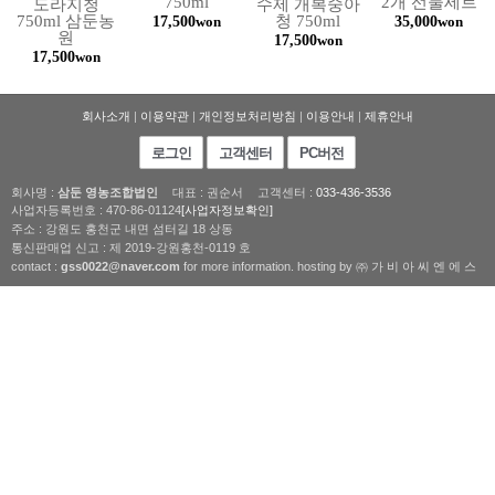
750ml
2개 선물세트
도라지청
수제 개복숭아
750ml 삼둔농
청 750ml
17,500
35,000
won
won
원
17,500
won
17,500
won
회사소개
|
이용약관
|
개인정보처리방침
|
이용안내
|
제휴안내
로그인
고객센터
PC버전
회사명 :
삼둔 영농조합법인
대표 : 권순서
고객센터 :
033-436-3536
사업자등록번호 : 470-86-01124
[사업자정보확인]
주소 : 강원도 홍천군 내면 섬터길 18 상동
통신판매업 신고 : 제 2019-강원홍천-0119 호
contact :
gss0022@naver.com
for more information. hosting by ㈜ 가 비 아 씨 엔 에 스