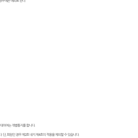
경우에는 예외로 한다.
에 대하여는 개별통지를 합니다.
 단, 회원인 경우 제2호 내지 제4호의 적용을 제외할 수 있습니다.