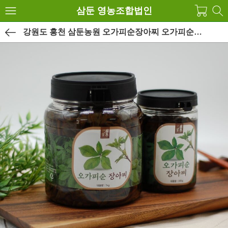
삼둔 영농조합법인
강원도 홍천 삼둔농원 오가피순장아찌 오가피순절임 1kg