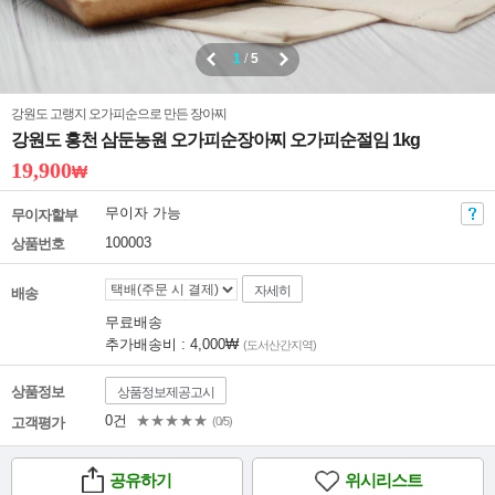
1
/
5
강원도 고랭지 오가피순으로 만든 장아찌
강원도 홍천 삼둔농원 오가피순장아찌 오가피순절임 1kg
19,900
₩
무이자 가능
무이자할부
100003
상품번호
자세히
배송
무료배송
추가배송비 : 4,000₩
(도서산간지역)
상품정보
상품정보제공고시
0건
★★★★★
고객평가
(0/5)
공유하기
위시리스트