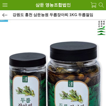
삼둔 영농조합법인
강원도 홍천 삼둔농원 두릅장아찌 1KG 두릅절임