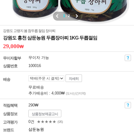
1
/
2
강원도 고랭지 봄 참두릅 절임 장아찌
강원도 홍천 삼둔농원 두릅장아찌 1KG 두릅절임
29,000
₩
무이자 가능
무이자할부
100016
상품번호
자세히
배송
무료배송
추가배송비 : 4,000₩
(도서산간지역)
290₩
적립혜택
상품정보
상품정보제공고시
0건
★★★★★
고객평가
(0/5)
삼둔농원
브랜드